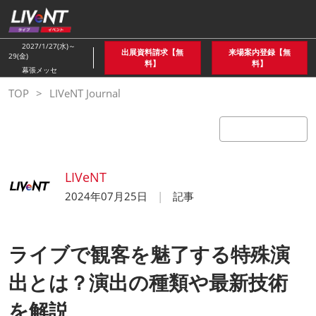
ス
キ
ッ
2027/1/27(水)～
出展資料請求【無
来場案内登録【無
29(金)
プ
料】
料】
幕張メッセ
し
TOP
LIVeNT Journal
て
進
む
LIVeNT
2024年07月25日
記事
ライブで観客を魅了する特殊演
出とは？演出の種類や最新技術
を解説