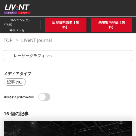
ス
キ
ッ
2027/1/27(水)～
出展資料請求【無
来場案内登録【無
29(金)
プ
料】
料】
幕張メッセ
し
TOP
LIVeNT Journal
て
進
む
メディアタイプ
記事 (16)
選択された記事のみ表示
16
個の記事