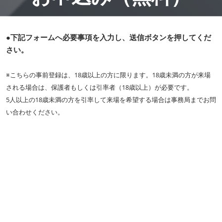
●下記フォームへ必要事項を入力し、送信ボタンを押してくだ
さい。
※こちらの事前登録は、18歳以上の方に限ります。18歳未満の方が来場
される場合は、保護者もしくは引率者（18歳以上）が必要です。
5人以上の18歳未満の方を引率して来場を希望する場合は事務局までお問
い合わせください。