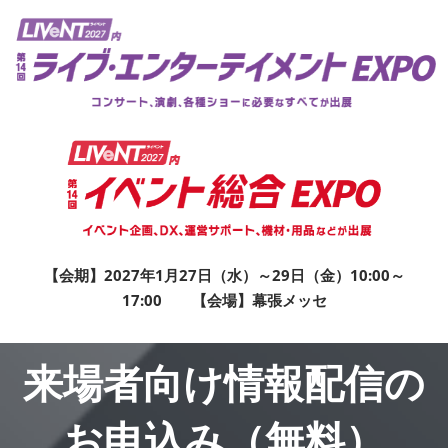
【会期】2027年1月27日（水）～29日（金）10:00～
17:00 【会場】幕張メッセ
来場者向け情報配信の
お申込み（無料）