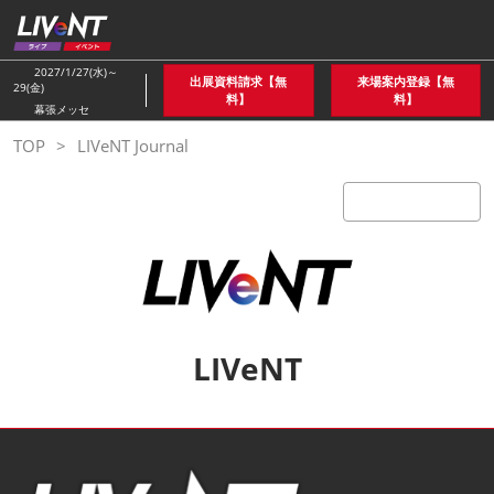
ス
キ
ッ
2027/1/27(水)～
出展資料請求【無
来場案内登録【無
29(金)
プ
料】
料】
幕張メッセ
し
TOP
LIVeNT Journal
て
進
む
LIVeNT