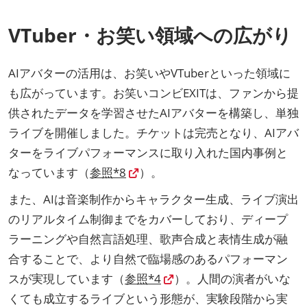
VTuber・お笑い領域への広がり
AIアバターの活用は、お笑いやVTuberといった領域に
も広がっています。お笑いコンビEXITは、ファンから提
供されたデータを学習させたAIアバターを構築し、単独
ライブを開催しました。チケットは完売となり、AIアバ
ターをライブパフォーマンスに取り入れた国内事例と
なっています（
参照*8
）。
また、AIは音楽制作からキャラクター生成、ライブ演出
のリアルタイム制御までをカバーしており、ディープ
ラーニングや自然言語処理、歌声合成と表情生成が融
合することで、より自然で臨場感のあるパフォーマン
スが実現しています（
参照*4
）。人間の演者がいな
くても成立するライブという形態が、実験段階から実