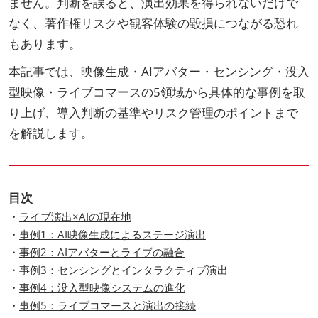
ません。判断を誤ると、演出効果を得られないだけで
なく、著作権リスクや観客体験の毀損につながる恐れ
もあります。
本記事では、映像生成・AIアバター・センシング・没入
型映像・ライブコマースの5領域から具体的な事例を取
り上げ、導入判断の基準やリスク管理のポイントまで
を解説します。
目次
・
ライブ演出×AIの現在地
・
事例1：AI映像生成によるステージ演出
・
事例2：AIアバターとライブの融合
・
事例3：センシングとインタラクティブ演出
・
事例4：没入型映像システムの進化
・
事例5：ライブコマースと演出の接続