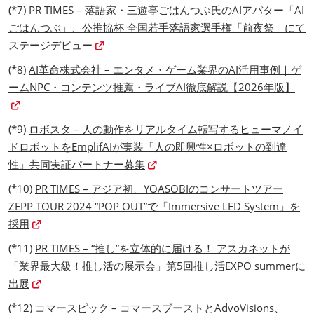
(*7)
PR TIMES – 落語家・三遊亭ごはんつぶ氏のAIアバター「AI
ごはんつぶ」、公推協杯 全国若手落語家選手権「前夜祭」にて
ステージデビュー
(*8)
AI革命株式会社 – エンタメ・ゲーム業界のAI活用事例｜ゲ
ームNPC・コンテンツ推薦・ライブAI徹底解説【2026年版】
(*9)
ロボスタ – 人の動作をリアルタイム転写するヒューマノイ
ドロボットをEmplifAIが実装「人の即興性×ロボットの到達
性」共同実証パートナー募集
(*10)
PR TIMES – アジア初、YOASOBIのコンサートツアー
ZEPP TOUR 2024 “POP OUT”で「Immersive LED System」を
採用
(*11)
PR TIMES – “推し”を立体的に届ける！ アスカネットが
「業界最大級！推し活の展示会」第5回推し活EXPO summerに
出展
(*12)
コマースピック – コマースブーストとAdvoVisions、