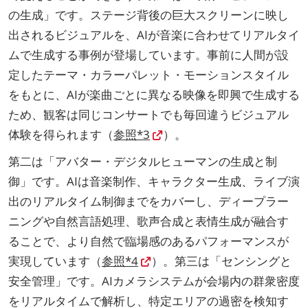
の生成」です。ステージ背後の巨大スクリーンに映し
出されるビジュアルを、AIが音楽に合わせてリアルタイ
ムで生成する事例が登場しています。事前に人間が設
定したテーマ・カラーパレット・モーションスタイル
をもとに、AIが楽曲ごとに異なる映像を即興で生成する
ため、観客は同じコンサートでも毎回違うビジュアル
体験を得られます（
参照*3
）。
第二は「アバター・デジタルヒューマンの生成と制
御」です。AIは音楽制作、キャラクター生成、ライブ演
出のリアルタイム制御までをカバーし、ディープラー
ニングや自然言語処理、歌声合成と表情生成が融合す
ることで、より自然で臨場感のあるパフォーマンスが
実現しています（
参照*4
）。第三は「センシングと
安全管理」です。AIカメラシステムが会場内の群衆密度
をリアルタイムで解析し、特定エリアの過密を検知す