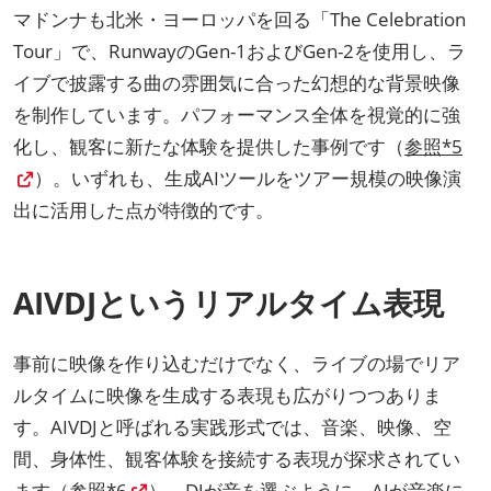
マドンナも北米・ヨーロッパを回る「The Celebration
Tour」で、RunwayのGen-1およびGen-2を使用し、ラ
イブで披露する曲の雰囲気に合った幻想的な背景映像
を制作しています。パフォーマンス全体を視覚的に強
化し、観客に新たな体験を提供した事例です（
参照*5
）。いずれも、生成AIツールをツアー規模の映像演
出に活用した点が特徴的です。
AIVDJというリアルタイム表現
事前に映像を作り込むだけでなく、ライブの場でリア
ルタイムに映像を生成する表現も広がりつつありま
す。AIVDJと呼ばれる実践形式では、音楽、映像、空
間、身体性、観客体験を接続する表現が探求されてい
ます（
参照*6
）。DJが音を選ぶように、AIが音楽に