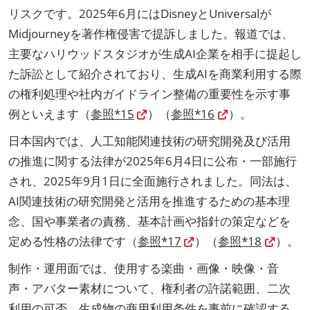
リスクです。2025年6月にはDisneyとUniversalが
Midjourneyを著作権侵害で提訴しました。報道では、
主要なハリウッドスタジオが生成AI企業を相手に提起し
た訴訟として紹介されており、生成AIを商業利用する際
の権利処理や社内ガイドライン整備の重要性を示す事
例といえます（
参照*15
）（
参照*16
）。
日本国内では、人工知能関連技術の研究開発及び活用
の推進に関する法律が2025年6月4日に公布・一部施行
され、2025年9月1日に全面施行されました。同法は、
AI関連技術の研究開発と活用を推進するための基本理
念、国や事業者の責務、基本計画や指針の策定などを
定める性格の法律です（
参照*17
）（
参照*18
）。
制作・運用面では、使用する楽曲・画像・映像・音
声・アバター素材について、権利者の許諾範囲、二次
利用の可否、生成物の商用利用条件を事前に確認する