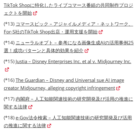
TikTok Shopに特化したライブコマース番組の共同制作プロジ
ェクトを開始
(*13)
コマースピック – アジャイルメディア・ネットワーク、
For-S社のTikTok Shop出店・運用支援を開始
(*14)
ニューラルオプト – 参考になる画像生成AIの活用事例25
選！成功パターンと具体的効果を紹介
(*15)
Justia – Disney Enterprises Inc. et al v. Midjourney Inc.
(*16)
The Guardian – Disney and Universal sue AI image
creator Midjourney, alleging copyright infringement
(*17)
内閣府 – 人工知能関連技術の研究開発及び活用の推進に
関する法律
(*18)
e-Gov法令検索 – 人工知能関連技術の研究開発及び活用
の推進に関する法律