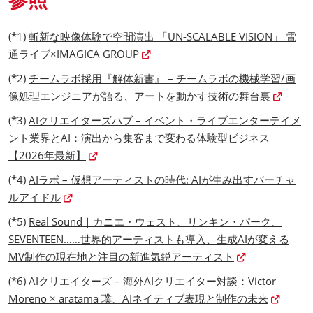
(*1)
斬新な映像体験で空間演出 「UN-SCALABLE VISION」 電
通ライブ×IMAGICA GROUP
(*2)
チームラボ採用『解体新書』 – チームラボの機械学習/画
像処理エンジニアが語る、アートを動かす技術の舞台裏
(*3)
AIクリエイターズハブ – イベント・ライブエンターテイメ
ント業界とAI：演出から集客まで変わる体験型ビジネス
【2026年最新】
(*4)
AIラボ – 仮想アーティストの時代: AIが生み出すバーチャ
ルアイドル
(*5)
Real Sound｜カニエ・ウェスト、リンキン・パーク、
SEVENTEEN……世界的アーティストも導入、生成AIが変える
MV制作の現在地と注目の新進気鋭アーティスト
(*6)
AIクリエイターズ – 海外AIクリエイター対談：Victor
Moreno × aratama 璞、AIネイティブ表現と制作の未来