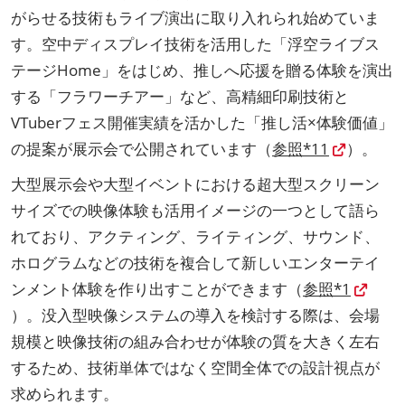
がらせる技術もライブ演出に取り入れられ始めていま
す。空中ディスプレイ技術を活用した「浮空ライブス
テージHome」をはじめ、推しへ応援を贈る体験を演出
する「フラワーチアー」など、高精細印刷技術と
VTuberフェス開催実績を活かした「推し活×体験価値」
の提案が展示会で公開されています（
参照*11
）。
大型展示会や大型イベントにおける超大型スクリーン
サイズでの映像体験も活用イメージの一つとして語ら
れており、アクティング、ライティング、サウンド、
ホログラムなどの技術を複合して新しいエンターテイ
ンメント体験を作り出すことができます（
参照*1
）。没入型映像システムの導入を検討する際は、会場
規模と映像技術の組み合わせが体験の質を大きく左右
するため、技術単体ではなく空間全体での設計視点が
求められます。