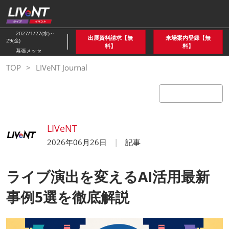
ス
キ
ッ
2027/1/27(水)～
出展資料請求【無
来場案内登録【無
29(金)
プ
料】
料】
幕張メッセ
し
TOP
LIVeNT Journal
て
進
む
LIVeNT
2026年06月26日
記事
ライブ演出を変えるAI活用最新
事例5選を徹底解説