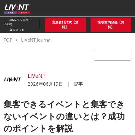
ス
キ
ッ
2027/1/27(水)～
出展資料請求【無
来場案内登録【無
29(金)
プ
料】
料】
幕張メッセ
し
TOP
LIVeNT Journal
て
進
む
LIVeNT
2026年06月19日
記事
集客できるイベントと集客でき
ないイベントの違いとは？成功
のポイントを解説