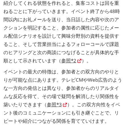
紹介してくれる状態を作れると、集客コストは回を重
ねるごとに下がっていきます。イベント終了から48時
間以内にお礼メールを送り、当日話した内容や次のア
クションを明記すること、参加者の属性に応じたメー
ル配信シナリオを設計して興味分野別の資料を提供す
ること、そして営業担当によるフォローコールで課題
のヒアリングと次の商談につなげることが具体的な手
順として示されています（
参照*2
）。
イベントの最大の特徴は、参加者との双方向のやりと
りが可能な点にあります。テレビCMやWeb広告のよう
な一方向の発信とは異なり、参加者からのリアルタイ
ムな反応を得て、その場で疑問を解消したり関係性を
築いたりできます（
参照*3
）。この双方向性をイベ
ント後のコミュニケーションにも引き継ぐことで、リ
ピートや紹介につながる関係を育てていけます。