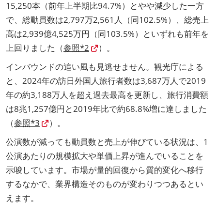
15,250本（前年上半期比94.7%）とやや減少した一方
で、総動員数は2,797万2,561人（同102.5%）、総売上
高は2,939億4,525万円（同103.5%）といずれも前年を
上回りました（
参照*2
）。
インバウンドの追い風も見逃せません。観光庁による
と、2024年の訪日外国人旅行者数は3,687万人で2019
年の約3,188万人を超え過去最高を更新し、旅行消費額
は8兆1,257億円と2019年比で約68.8%増に達しました
（
参照*3
）。
公演数が減っても動員数と売上が伸びている状況は、1
公演あたりの規模拡大や単価上昇が進んでいることを
示唆しています。市場が量的回復から質的変化へ移行
するなかで、業界構造そのものが変わりつつあるとい
えます。