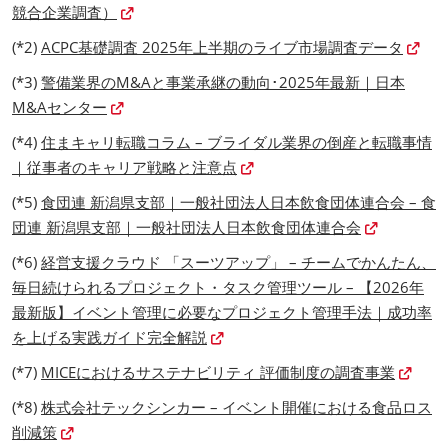
競合企業調査）
(*2)
ACPC基礎調査 2025年上半期のライブ市場調査データ
(*3)
警備業界のM&Aと事業承継の動向･2025年最新｜日本
M&Aセンター
(*4)
住まキャリ転職コラム – ブライダル業界の倒産と転職事情
｜従事者のキャリア戦略と注意点
(*5)
食団連 新潟県支部｜一般社団法人日本飲食団体連合会 – 食
団連 新潟県支部｜一般社団法人日本飲食団体連合会
(*6)
経営支援クラウド 「スーツアップ」 – チームでかんたん、
毎日続けられるプロジェクト・タスク管理ツール – 【2026年
最新版】イベント管理に必要なプロジェクト管理手法｜成功率
を上げる実践ガイド完全解説
(*7)
MICEにおけるサステナビリティ 評価制度の調査事業
(*8)
株式会社テックシンカー – イベント開催における食品ロス
削減策