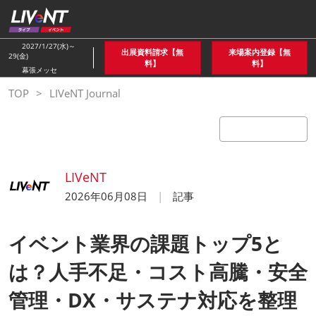
ス
キ
ッ
2027/1/27(水)～
出展資料請求【無
来場案内登録【無
29(金)
プ
料】
料】
幕張メッセ
し
TOP
LIVeNT Journal
て
進
む
LIVeNT
2026年06月08日
記事
イベント業界の課題トップ5と
は？人手不足・コスト高騰・安全
管理・DX・サステナ対応を整理