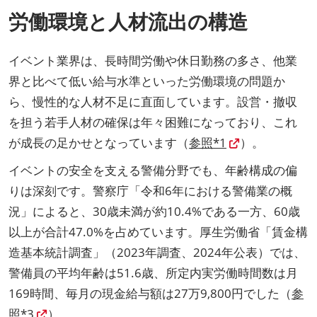
労働環境と人材流出の構造
イベント業界は、長時間労働や休日勤務の多さ、他業
界と比べて低い給与水準といった労働環境の問題か
ら、慢性的な人材不足に直面しています。設営・撤収
を担う若手人材の確保は年々困難になっており、これ
が成長の足かせとなっています（
参照*1
）。
イベントの安全を支える警備分野でも、年齢構成の偏
りは深刻です。警察庁「令和6年における警備業の概
況」によると、30歳未満が約10.4%である一方、60歳
以上が合計47.0%を占めています。厚生労働省「賃金構
造基本統計調査」（2023年調査、2024年公表）では、
警備員の平均年齢は51.6歳、所定内実労働時間数は月
169時間、毎月の現金給与額は27万9,800円でした（
参
照*3
）。