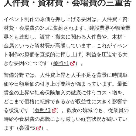
人件費・資材費・会場費の三重苦
イベント制作の原価を押し上げる要因は、人件費・資
材費・会場費の3つに集約されます。建設業界や物流業
界とも連動し、設営・撤去に関わる人件費や、木材・
金属といった資材費が高騰しています。これがイベン
ト制作の原価を直接的に押し上げ、利益を圧迫する大
きな要因の1つです（
参照*1
）。
警備分野では、人件費上昇と人手不足を背景に時間単
価や日額単価の引き上げ要請が強まっています。最低
賃金の上昇や社会保険加入の徹底に伴うコスト増を、
どこまで価格に転嫁できるかが収益性に大きく影響す
る状況です（
参照*3
）。飲食の領域でも、従業員の
時給や食材費の高騰により厳しい経営状況が続いてい
ます（
参照*5
）。