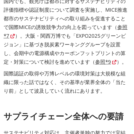
国内でも、観光庁は都市に対するサステナビリティの
評価指標や認証制度について調査を実施し、MICE推進
都市のサステナビリティへの取り組みを促進すること
で国際MICEの誘致競争力の向上を図っています（
参照
*7
）。大阪・関西万博でも「EXPO2025グリーンビ
ジョン」に基づき脱炭素ワーキンググループを設置
し、会期中の電源構成やカーボンフットプリントの算
定・対策について検討を進めています（
参照*9
）。
国際認証の取得や万博レベルの環境対策は大規模な組
織に限った話ではなく、その基準が業界全体の「当た
り前」として波及していく流れにあります。
サプライチェーン全体への要請
サステナビリティ対応は、主催者単独の努力では完結