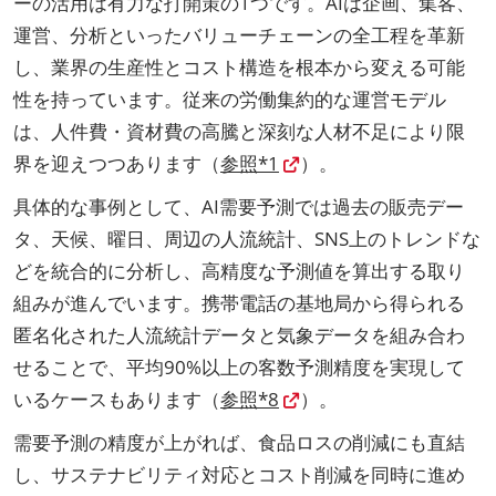
ーの活用は有力な打開策の1つです。AIは企画、集客、
運営、分析といったバリューチェーンの全工程を革新
し、業界の生産性とコスト構造を根本から変える可能
性を持っています。従来の労働集約的な運営モデル
は、人件費・資材費の高騰と深刻な人材不足により限
界を迎えつつあります（
参照*1
）。
具体的な事例として、AI需要予測では過去の販売デー
タ、天候、曜日、周辺の人流統計、SNS上のトレンドな
どを統合的に分析し、高精度な予測値を算出する取り
組みが進んでいます。携帯電話の基地局から得られる
匿名化された人流統計データと気象データを組み合わ
せることで、平均90%以上の客数予測精度を実現して
いるケースもあります（
参照*8
）。
需要予測の精度が上がれば、食品ロスの削減にも直結
し、サステナビリティ対応とコスト削減を同時に進め