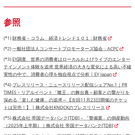
参照
(*1)
財務省 – コラム 経済トレンド１０１ : 財務省
(*2)
一般社団法人コンサートプロモーターズ協会：ACPC
(*3)
EY調査、世界の消費者はローカルおよびライブのエンター
テインメント体験を追求 世界経済の大きな変化による高い不確
実性の中で、消費者心理を独自視点で分析 | EY Japan
(*4)
プレスリリース・ニュースリリース配信シェアNo.1｜PR
TIMES – リアルイベント「喰王」の舞台裏～顧客との繋がりを
深める「楽しむ健康」の追求～【次回11月23日開催のチケッ
トは完売！】 | 株式会社KNOCKのプレスリリース
(*5)
株式会社 帝国データバンク[TDB] – 「警備業」の倒産動向
（2025年上半期）｜株式会社 帝国データバンク[TDB]