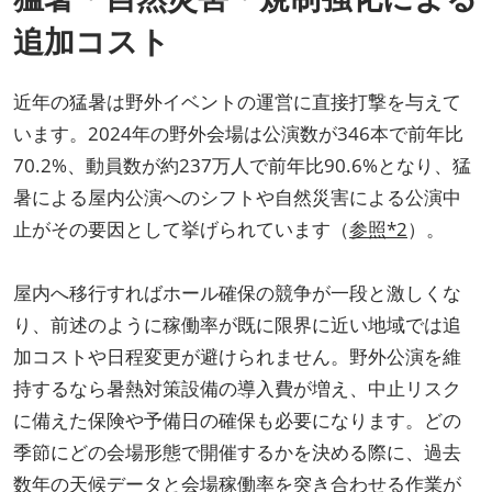
追加コスト
近年の猛暑は野外イベントの運営に直接打撃を与えて
います。2024年の野外会場は公演数が346本で前年比
70.2%、動員数が約237万人で前年比90.6%となり、猛
暑による屋内公演へのシフトや自然災害による公演中
止がその要因として挙げられています（
参照*2
）。
屋内へ移行すればホール確保の競争が一段と激しくな
り、前述のように稼働率が既に限界に近い地域では追
加コストや日程変更が避けられません。野外公演を維
持するなら暑熱対策設備の導入費が増え、中止リスク
に備えた保険や予備日の確保も必要になります。どの
季節にどの会場形態で開催するかを決める際に、過去
数年の天候データと会場稼働率を突き合わせる作業が