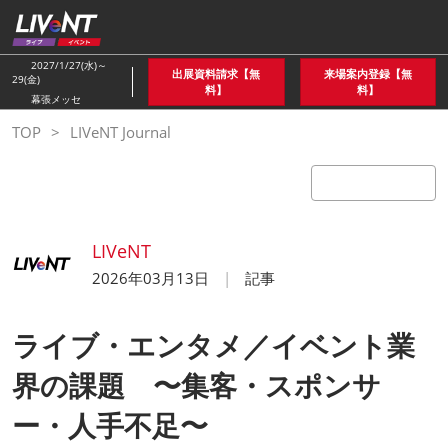
ス
キ
ッ
2027/1/27(水)～
出展資料請求【無
来場案内登録【無
29(金)
プ
料】
料】
幕張メッセ
し
TOP
LIVeNT Journal
て
進
む
LIVeNT
2026年03月13日
記事
ライブ・エンタメ／イベント業
界の課題 〜集客・スポンサ
ー・人手不足〜