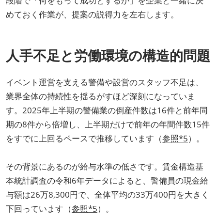
段階で「何をもって成功とするか」を企業と一緒に決
めておく作業が、提案の説得力を左右します。
人手不足と労働環境の構造的問題
イベント運営を支える警備や設営のスタッフ不足は、
業界全体の持続性を揺るがすほど深刻になっていま
す。2025年上半期の警備業の倒産件数は16件と前年同
期の8件から倍増し、上半期だけで前年の年間件数15件
をすでに上回るペースで推移しています（
参照*5
）。
その背景にあるのが給与水準の低さです。賃金構造基
本統計調査の令和6年データによると、警備員の現金給
与額は26万8,300円で、全体平均の33万400円を大きく
下回っています（
参照*5
）。