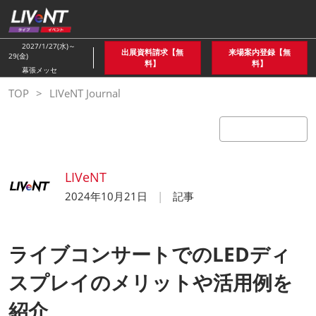
ス
キ
ッ
2027/1/27(水)～
出展資料請求【無
来場案内登録【無
29(金)
プ
料】
料】
幕張メッセ
し
TOP
LIVeNT Journal
て
進
む
LIVeNT
2024年10月21日
記事
ライブコンサートでのLEDディ
スプレイのメリットや活用例を
紹介