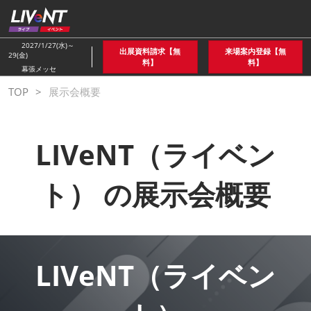
ス
キ
ッ
2027/1/27(水)～
出展資料請求【無
来場案内登録【無
29(金)
プ
料】
料】
幕張メッセ
し
TOP
展示会概要
て
進
む
LIVeNT（ライベン
ト） の展示会概要
LIVeNT（ライベン