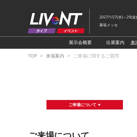
ス
キ
2027/1/27(水)～29(金)
ッ
幕張メッセ
プ
し
て
展示会概要
出展案内
来
進
ライブ・エンターテイメン
TOP
来場案内
ご来場に関するご質問
む
トEXPO
イベント総合 EXPO
クリエイターEXPO X（クロ
ス）
ご来場について ▼
ご来場について