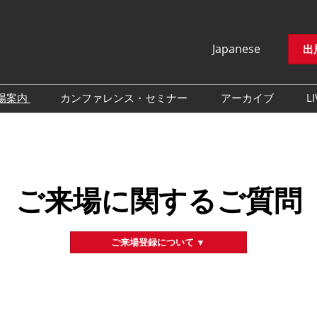
Japanese
出
Japanese
English
場案内
カンファレンス・セミナー
アーカイブ
LI
Korean (Naver
交通アクセス
ライブ・エンターテイメン
会場の様子
Blog)
ト カンファレンス
ご来場に関するご質問
来場者数
イベントアカデミー
展示会・セミナー参加ポリ
ご来場に関するご質問
シー
アドバイザリーコミッティ
委員
ご来場登録について ▼