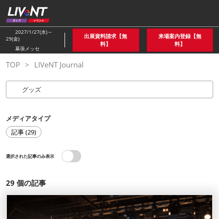
ス
キ
ッ
2027/1/27(水)～
出展資料請求【無
来場案内登録【無
29(金)
プ
料】
料】
幕張メッセ
し
TOP
LIVeNT Journal
て
進
む
メディアタイプ
記事 (29)
選択された記事のみ表示
29
個の記事