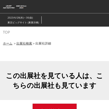
ス
キ
ッ
2023/6/28(水)～30(金)
プ
東京ビッグサイト (東展示棟)
し
TOP
て
進
ホーム
＞
出展社検索
＞出展社詳細
む
この出展社を見ている人は、こ
ちらの出展社も見ています