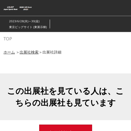
ス
キ
ッ
2023/6/28(水)～30(金)
プ
東京ビッグサイト (東展示棟)
し
TOP
て
進
ホーム
＞
出展社検索
＞出展社詳細
む
この出展社を見ている人は、こ
ちらの出展社も見ています