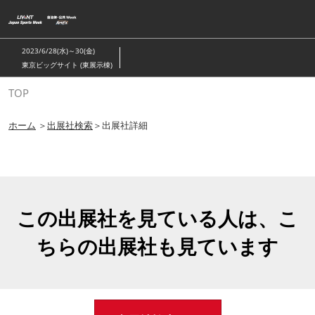
ス
キ
ッ
2023/6/28(水)～30(金)
プ
東京ビッグサイト (東展示棟)
し
TOP
て
進
ホーム
＞
出展社検索
＞出展社詳細
む
この出展社を見ている人は、こ
ちらの出展社も見ています