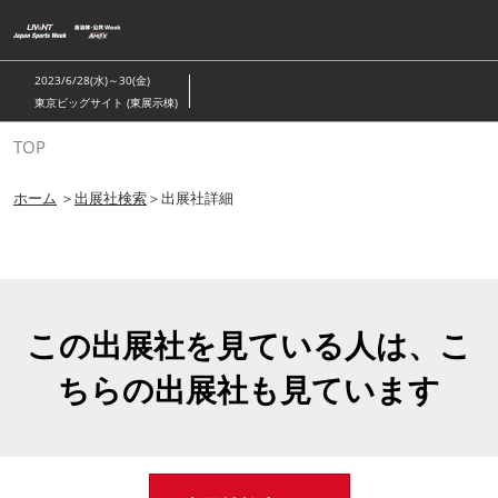
ス
キ
ッ
2023/6/28(水)～30(金)
プ
東京ビッグサイト (東展示棟)
し
TOP
て
進
ホーム
＞
出展社検索
＞出展社詳細
む
この出展社を見ている人は、こ
ちらの出展社も見ています