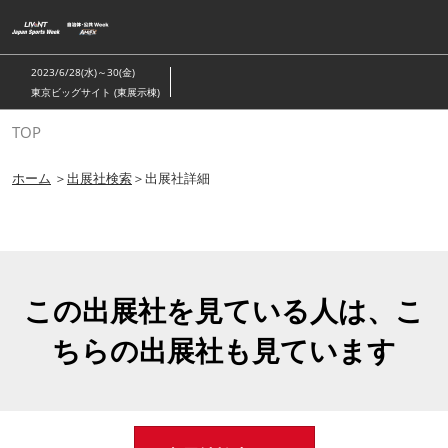
ス
キ
ッ
2023/6/28(水)～30(金)
プ
東京ビッグサイト (東展示棟)
し
TOP
て
進
ホーム
＞
出展社検索
＞出展社詳細
む
この出展社を見ている人は、こ
ちらの出展社も見ています