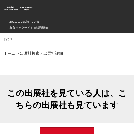
ス
キ
ッ
2023/6/28(水)～30(金)
プ
東京ビッグサイト (東展示棟)
し
TOP
て
進
ホーム
＞
出展社検索
＞出展社詳細
む
この出展社を見ている人は、こ
ちらの出展社も見ています