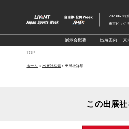
ス
キ
2023/6/28(
ッ
東京ビッグサ
プ
し
て
展示会概要
出展案内
来
進
ライブ・エンターテイメン
TOP
む
トEXPO
ホーム
＞
出展社検索
＞出展社詳細
イベント総合 EXPO
クリエイターEXPO X（クロ
ス）
この出展社