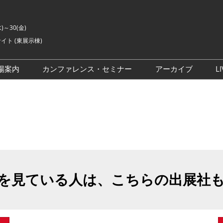
水)～30(金)
イト (東展示棟)
場案内
カンファレンス・セミナー
アーカイブ
LI
交通アクセス
ライブ・エンターテイメン
会場の様子
ト カンファレンス
ご来場に関するご質問
来場者数
イベントアカデミー
展示会・セミナー参加ポリ
シー
アドバイザリーコミッティ
委員
を見ている人は、こちらの出展社