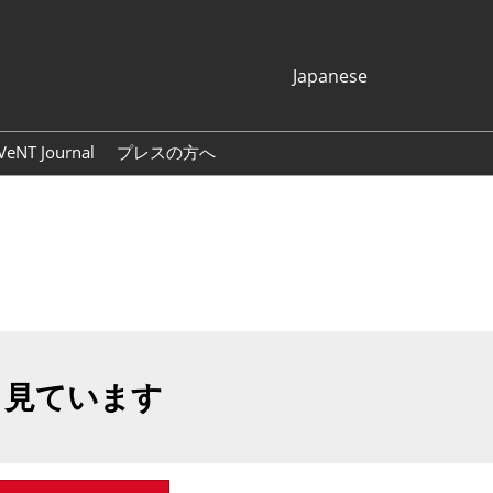
Japanese
Japanese
English
VeNT Journal
プレスの方へ
Korean (Naver
プレスリリース
Blog)
展示会ロゴ・バナー
も見ています