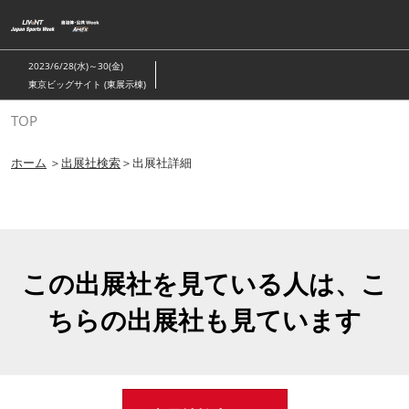
ス
キ
ッ
2023/6/28(水)～30(金)
プ
東京ビッグサイト (東展示棟)
し
TOP
て
進
ホーム
＞
出展社検索
＞出展社詳細
む
この出展社を見ている人は、こ
ちらの出展社も見ています