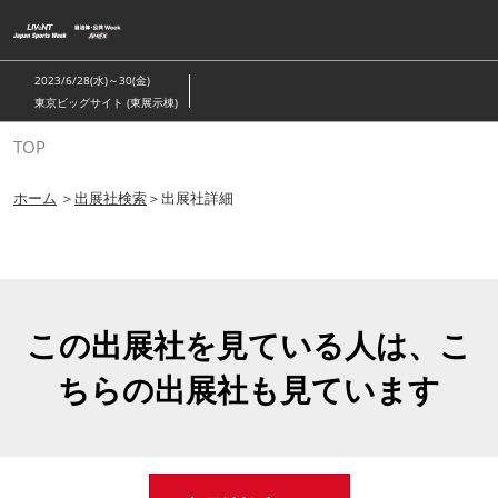
ス
キ
ッ
2023/6/28(水)～30(金)
プ
東京ビッグサイト (東展示棟)
し
TOP
て
進
ホーム
＞
出展社検索
＞出展社詳細
む
この出展社を見ている人は、こ
ちらの出展社も見ています