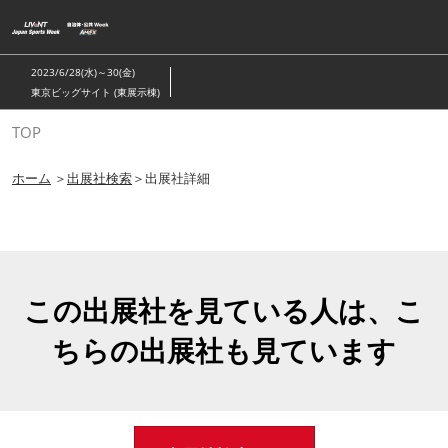
ス
キ
ッ
2023/6/28(水)～30(金)
プ
東京ビッグサイト (東展示棟)
し
TOP
て
進
ホーム
＞
出展社検索
＞出展社詳細
む
この出展社を見ている人は、こ
ちらの出展社も見ています