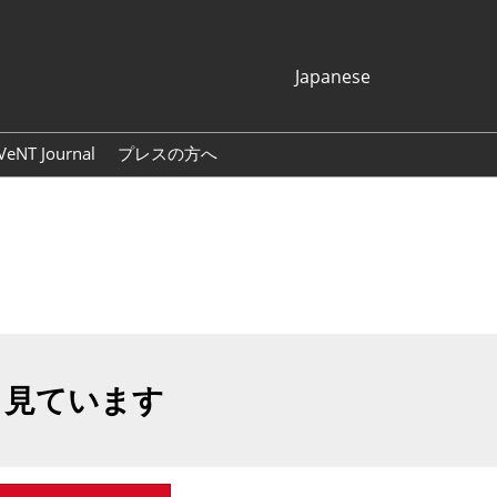
Japanese
Japanese
English
VeNT Journal
プレスの方へ
Korean (Naver
プレスリリース
Blog)
展示会ロゴ・バナー
も見ています