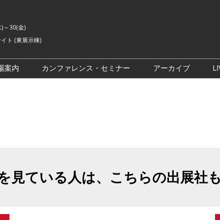
水)～30(金)
イト (東展示棟)
場案内
カンファレンス・セミナー
アーカイブ
LI
交通アクセス
ライブ・エンターテイメン
会場の様子
ト カンファレンス
ご来場に関するご質問
来場者数
イベントアカデミー
展示会・セミナー参加ポリ
シー
アドバイザリーコミッティ
委員
を見ている人は、こちらの出展社