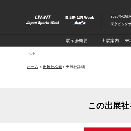
ス
キ
2023/6/28(
ッ
東京ビッグサ
プ
し
て
展示会概要
出展案内
来
進
ライブ・エンターテイメン
TOP
む
トEXPO
ホーム
＞
出展社検索
＞出展社詳細
イベント総合 EXPO
クリエイターEXPO X（クロ
ス）
この出展社