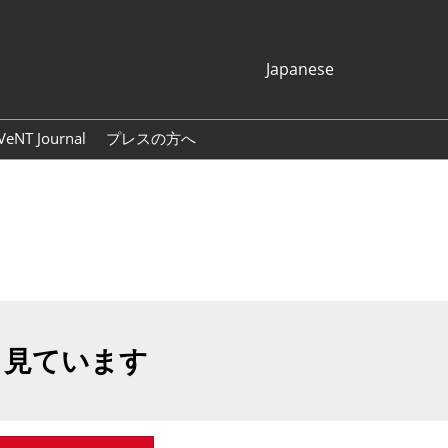
Japanese
Japanese
English
VeNT Journal
プレスの方へ
Korean (Naver
プレスリリース
Blog)
展示会ロゴ・バナー
も見ています