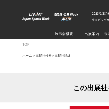
ス
キ
2023/6/28(
ッ
東京ビッグサ
プ
し
て
展示会概要
出展案内
来
進
ライブ・エンターテイメン
TOP
む
トEXPO
ホーム
＞
出展社検索
＞出展社詳細
イベント総合 EXPO
クリエイターEXPO X（クロ
ス）
この出展社