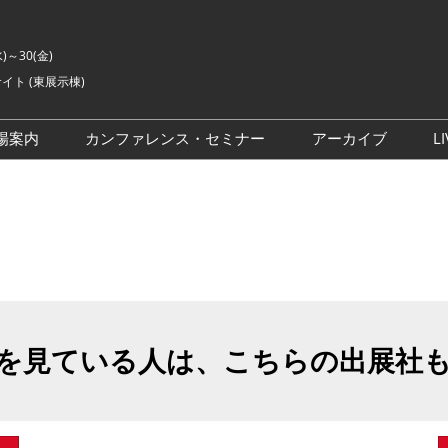
水)～30(金)
イト (東展示棟)
場案内
カンファレンス・セミナー
アーカイブ
LI
交通アクセス
ライブ・エンターテイメン
会場の様子
ト カンファレンス
ご来場に関するご質問
来場者数
イベントアカデミー
展示会・セミナー参加ポリ
シー
アドバイザリーコミッティ
委員
を見ている人は、こちらの出展社