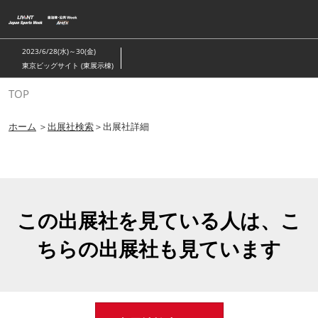
ス
キ
ッ
2023/6/28(水)～30(金)
プ
東京ビッグサイト (東展示棟)
し
TOP
て
進
ホーム
＞
出展社検索
＞出展社詳細
む
この出展社を見ている人は、こ
ちらの出展社も見ています