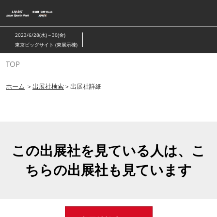
ス
キ
ッ
2023/6/28(水)～30(金)
プ
東京ビッグサイト (東展示棟)
し
TOP
て
進
ホーム
＞
出展社検索
＞出展社詳細
む
この出展社を見ている人は、こ
ちらの出展社も見ています