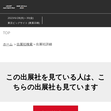
ス
キ
ッ
2023/6/28(水)～30(金)
プ
東京ビッグサイト (東展示棟)
し
TOP
て
進
ホーム
＞
出展社検索
＞出展社詳細
む
この出展社を見ている人は、こ
ちらの出展社も見ています