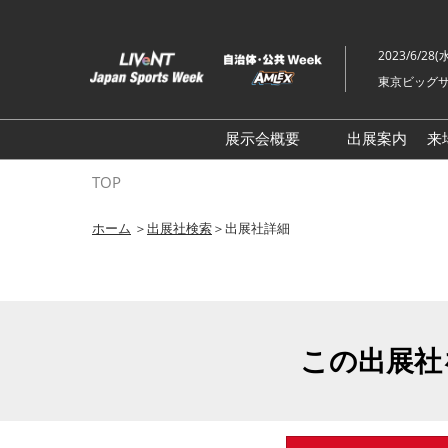
ス
キ
2023/6/28(
ッ
東京ビッグサ
プ
し
て
展示会概要
出展案内
来
進
ライブ・エンターテイメン
TOP
む
トEXPO
ホーム
＞
出展社検索
＞出展社詳細
イベント総合 EXPO
クリエイターEXPO X（クロ
ス）
この出展社