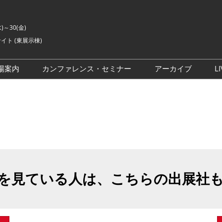
水)～30(金)
イト (東展示棟)
場案内
カンファレンス・セミナー
アーカイブ
LI
交通アクセス
ライブ・エンターテイメン
会場の様子
ト カンファレンス
ご来場に関するご質問
来場者数
イベントアカデミー
展示会・セミナー参加ポリ
シー
アドバイザリーコミッティ
委員
を見ている人は、こちらの出展社