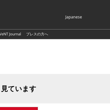
Japanese
Japanese
English
VeNT Journal
プレスの方へ
Korean (Naver
プレスリリース
Blog)
展示会ロゴ・バナー
も見ています