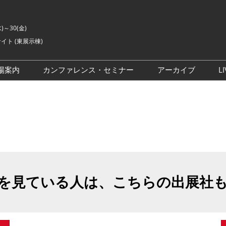
水)～30(金)
イト (東展示棟)
場案内
カンファレンス・セミナー
アーカイブ
LI
交通アクセス
ライブ・エンターテイメン
会場の様子
ト カンファレンス
ご来場に関するご質問
来場者数
イベントアカデミー
展示会・セミナー参加ポリ
シー
アドバイザリーコミッティ
委員
を見ている人は、こちらの出展社