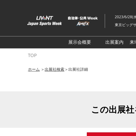
ス
キ
2023/6/28(
ッ
東京ビッグサ
プ
し
て
展示会概要
出展案内
来
進
ライブ・エンターテイメン
TOP
む
トEXPO
ホーム
＞
出展社検索
＞出展社詳細
イベント総合 EXPO
クリエイターEXPO X（クロ
ス）
この出展社