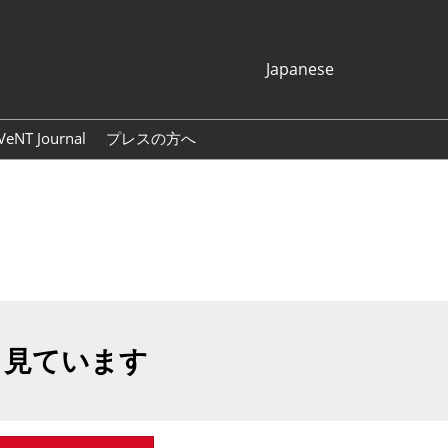
Japanese
Japanese
English
VeNT Journal
プレスの方へ
Korean (Naver
プレスリリース
Blog)
展示会ロゴ・バナー
も見ています