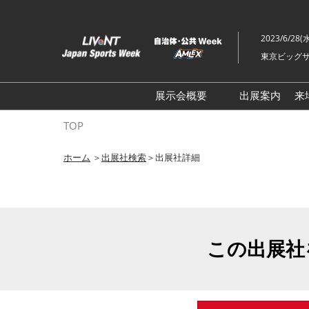
ス
キ
2023/6/28(
ッ
東京ビッグサ
プ
し
て
展示会概要
出展案内
来
進
ライブ・エンターテイメン
TOP
む
トEXPO
ホーム
＞
出展社検索
＞出展社詳細
イベント総合 EXPO
クリエイターEXPO X（クロ
ス）
この出展社