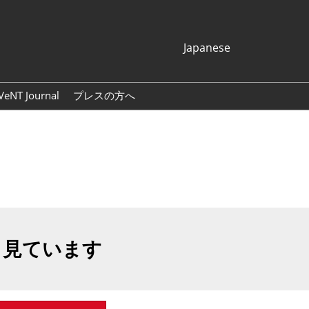
Japanese
Japanese
English
VeNT Journal
プレスの方へ
Korean (Naver
プレスリリース
Blog)
展示会ロゴ・バナー
も見ています