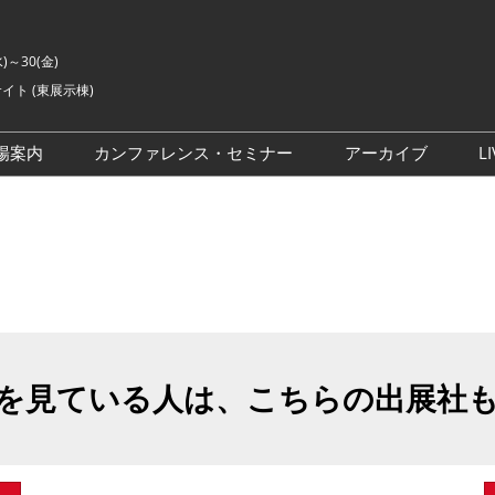
水)～30(金)
イト (東展示棟)
場案内
カンファレンス・セミナー
アーカイブ
LI
交通アクセス
ライブ・エンターテイメン
会場の様子
ト カンファレンス
ご来場に関するご質問
来場者数
イベントアカデミー
展示会・セミナー参加ポリ
シー
アドバイザリーコミッティ
委員
を見ている人は、こちらの出展社