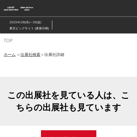
ス
キ
ッ
2023/6/28(水)～30(金)
プ
東京ビッグサイト (東展示棟)
し
TOP
て
進
ホーム
＞
出展社検索
＞出展社詳細
む
この出展社を見ている人は、こ
ちらの出展社も見ています