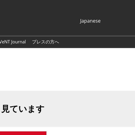
Japanese
Japanese
English
VeNT Journal
プレスの方へ
Korean (Naver
プレスリリース
Blog)
展示会ロゴ・バナー
も見ています