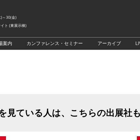
水)～30(金)
イト (東展示棟)
場案内
カンファレンス・セミナー
アーカイブ
LI
交通アクセス
ライブ・エンターテイメン
会場の様子
ト カンファレンス
ご来場に関するご質問
来場者数
イベントアカデミー
展示会・セミナー参加ポリ
シー
アドバイザリーコミッティ
委員
を見ている人は、こちらの出展社