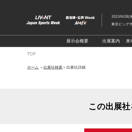
ス
キ
2023/6/28(
ッ
東京ビッグサ
プ
し
て
展示会概要
出展案内
来
進
ライブ・エンターテイメン
TOP
む
トEXPO
ホーム
＞
出展社検索
＞出展社詳細
イベント総合 EXPO
クリエイターEXPO X（クロ
ス）
この出展社