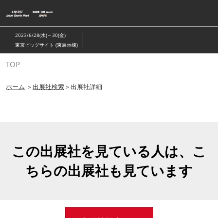
ス
キ
ッ
2023/6/28(水)～30(金)
プ
東京ビッグサイト (東展示棟)
し
TOP
て
進
ホーム
＞
出展社検索
＞出展社詳細
む
この出展社を見ている人は、こ
ちらの出展社も見ています