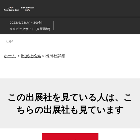
ス
キ
ッ
2023/6/28(水)～30(金)
プ
東京ビッグサイト (東展示棟)
し
TOP
て
進
ホーム
＞
出展社検索
＞出展社詳細
む
この出展社を見ている人は、こ
ちらの出展社も見ています