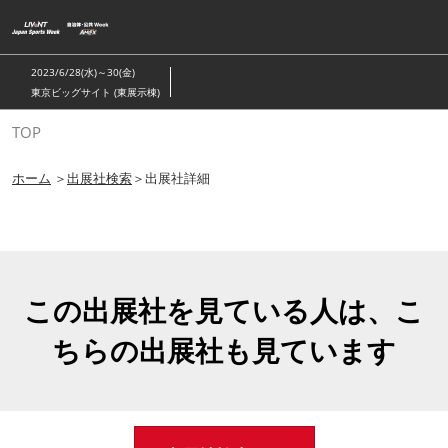
ス
キ
ッ
2023/6/28(水)～30(金)
プ
東京ビッグサイト (東展示棟)
し
TOP
て
進
ホーム
＞
出展社検索
＞出展社詳細
む
この出展社を見ている人は、こ
ちらの出展社も見ています