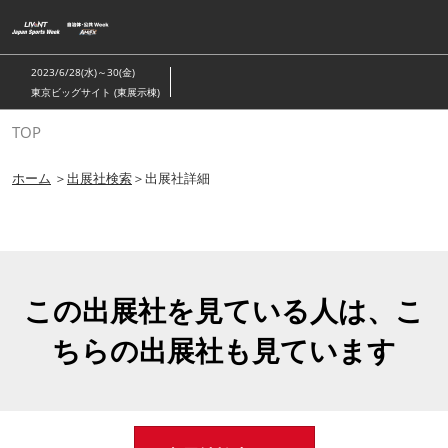
ス
キ
ッ
2023/6/28(水)～30(金)
プ
東京ビッグサイト (東展示棟)
し
TOP
て
進
ホーム
＞
出展社検索
＞出展社詳細
む
この出展社を見ている人は、こ
ちらの出展社も見ています