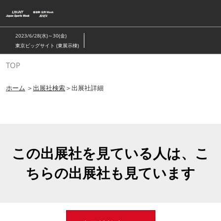
ス
キ
ッ
2023/6/28(水)～30(金)
プ
東京ビッグサイト (東展示棟)
し
TOP
て
進
ホーム
＞
出展社検索
＞出展社詳細
む
この出展社を見ている人は、こ
ちらの出展社も見ています