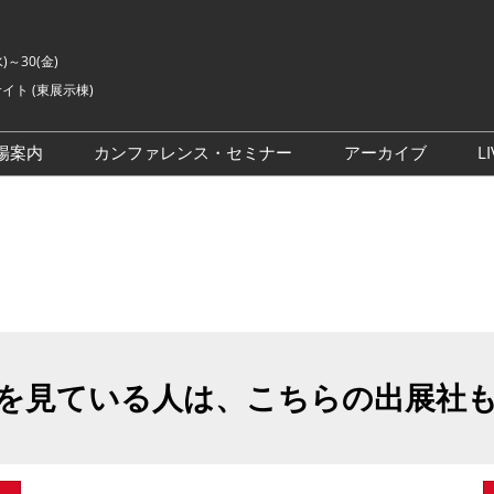
水)～30(金)
イト (東展示棟)
場案内
カンファレンス・セミナー
アーカイブ
LI
交通アクセス
ライブ・エンターテイメン
会場の様子
ト カンファレンス
ご来場に関するご質問
来場者数
イベントアカデミー
展示会・セミナー参加ポリ
シー
アドバイザリーコミッティ
委員
を見ている人は、こちらの出展社