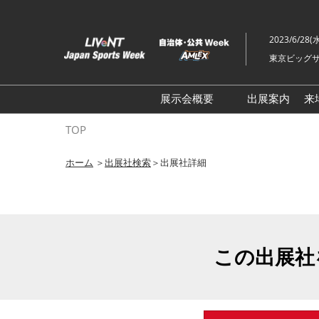
ス
キ
2023/6/28(
ッ
東京ビッグサ
プ
し
て
展示会概要
出展案内
来
進
ライブ・エンターテイメン
TOP
む
トEXPO
ホーム
＞
出展社検索
＞出展社詳細
イベント総合 EXPO
クリエイターEXPO X（クロ
ス）
この出展社