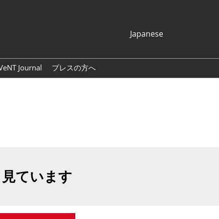
Japanese
Japanese
English
VeNT Journal
プレスの方へ
Korean (Naver
プレスリリース
Blog)
展示会ロゴ・バナー
も見ています