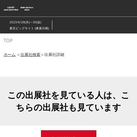
ス
キ
ッ
2023/6/28(水)～30(金)
プ
東京ビッグサイト (東展示棟)
し
TOP
て
進
ホーム
＞
出展社検索
＞出展社詳細
む
この出展社を見ている人は、こ
ちらの出展社も見ています