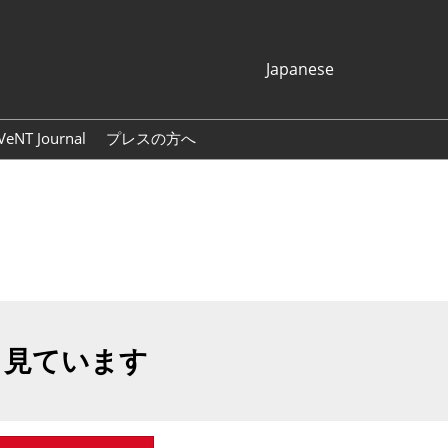
Japanese
Japanese
English
VeNT Journal
プレスの方へ
Korean (Naver
プレスリリース
Blog)
展示会ロゴ・バナー
も見ています