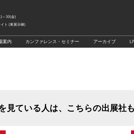
水)～30(金)
イト (東展示棟)
場案内
カンファレンス・セミナー
アーカイブ
LI
交通アクセス
ライブ・エンターテイメン
会場の様子
ト カンファレンス
ご来場に関するご質問
来場者数
イベントアカデミー
展示会・セミナー参加ポリ
シー
アドバイザリーコミッティ
委員
を見ている人は、こちらの出展社