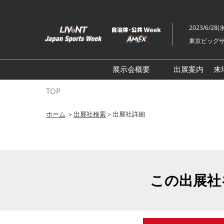
ス
キ
2023/6/28(
ッ
東京ビッグサ
プ
し
て
展示会概要
出展案内
来
進
ライブ・エンターテイメン
TOP
む
トEXPO
ホーム
＞
出展社検索
＞出展社詳細
イベント総合 EXPO
クリエイターEXPO X（クロ
ス）
この出展社