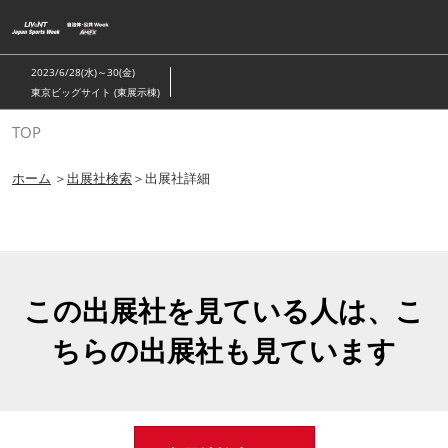
ス
キ
ッ
2023/6/28(水)～30(金)
プ
東京ビッグサイト (東展示棟)
し
TOP
て
進
ホーム
＞
出展社検索
＞出展社詳細
む
この出展社を見ている人は、こ
ちらの出展社も見ています