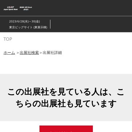
ス
キ
ッ
2023/6/28(水)～30(金)
プ
東京ビッグサイト (東展示棟)
し
TOP
て
進
ホーム
＞
出展社検索
＞出展社詳細
む
この出展社を見ている人は、こ
ちらの出展社も見ています