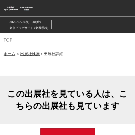
ス
キ
ッ
2023/6/28(水)～30(金)
プ
東京ビッグサイト (東展示棟)
し
TOP
て
進
ホーム
＞
出展社検索
＞出展社詳細
む
この出展社を見ている人は、こ
ちらの出展社も見ています