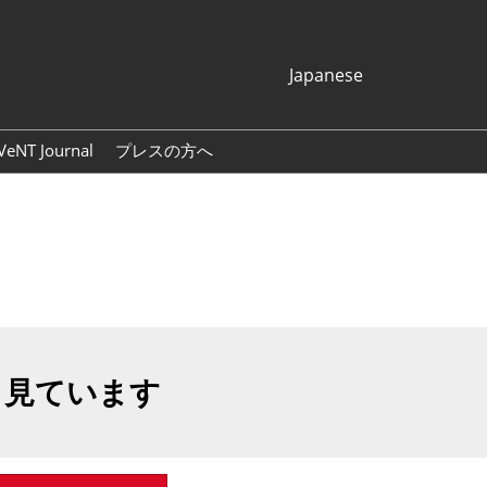
Japanese
Japanese
English
VeNT Journal
プレスの方へ
Korean (Naver
プレスリリース
Blog)
展示会ロゴ・バナー
も見ています