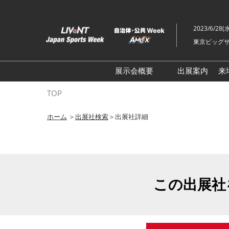
ス
キ
2023/6/28(
ッ
東京ビッグサ
プ
し
て
展示会概要
出展案内
来
進
ライブ・エンターテイメン
TOP
む
トEXPO
ホーム
＞
出展社検索
＞出展社詳細
イベント総合 EXPO
クリエイターEXPO X（クロ
ス）
この出展社