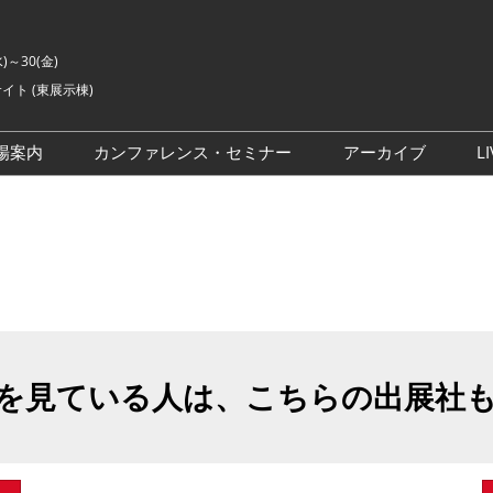
水)～30(金)
イト (東展示棟)
場案内
カンファレンス・セミナー
アーカイブ
LI
交通アクセス
ライブ・エンターテイメン
会場の様子
ト カンファレンス
ご来場に関するご質問
来場者数
イベントアカデミー
展示会・セミナー参加ポリ
シー
アドバイザリーコミッティ
委員
を見ている人は、こちらの出展社