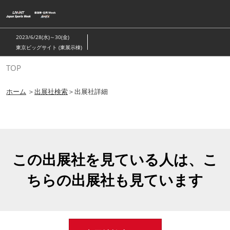
ス
キ
ッ
2023/6/28(水)～30(金)
プ
東京ビッグサイト (東展示棟)
し
TOP
て
進
ホーム
＞
出展社検索
＞出展社詳細
む
この出展社を見ている人は、こ
ちらの出展社も見ています