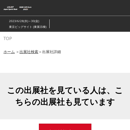
ス
キ
ッ
2023/6/28(水)～30(金)
プ
東京ビッグサイト (東展示棟)
し
TOP
て
進
ホーム
＞
出展社検索
＞出展社詳細
む
この出展社を見ている人は、こ
ちらの出展社も見ています