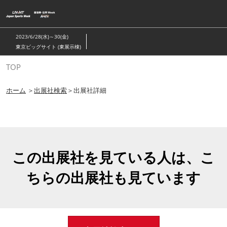
ス
キ
ッ
2023/6/28(水)～30(金)
プ
東京ビッグサイト (東展示棟)
し
TOP
て
進
ホーム
＞
出展社検索
＞出展社詳細
む
この出展社を見ている人は、こ
ちらの出展社も見ています