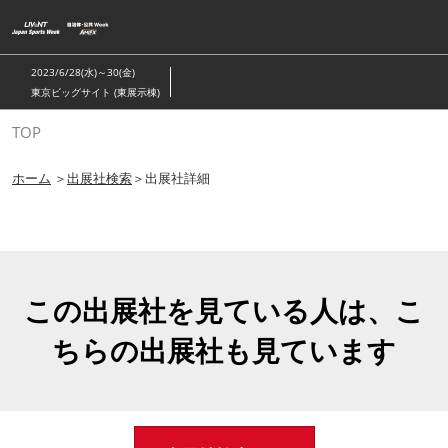
ス
キ
ッ
2023/6/28(水)～30(金)
プ
東京ビッグサイト (東展示棟)
し
TOP
て
進
ホーム
＞
出展社検索
＞出展社詳細
む
この出展社を見ている人は、こ
ちらの出展社も見ています