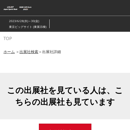
ス
キ
ッ
2023/6/28(水)～30(金)
プ
東京ビッグサイト (東展示棟)
し
TOP
て
進
ホーム
＞
出展社検索
＞出展社詳細
む
この出展社を見ている人は、こ
ちらの出展社も見ています