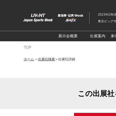
ス
キ
2023/6/28(
ッ
東京ビッグサ
プ
し
て
展示会概要
出展案内
来
進
ライブ・エンターテイメン
TOP
む
トEXPO
ホーム
＞
出展社検索
＞出展社詳細
イベント総合 EXPO
クリエイターEXPO X（クロ
ス）
この出展社