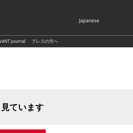
Japanese
Japanese
English
VeNT Journal
プレスの方へ
Korean (Naver
プレスリリース
Blog)
展示会ロゴ・バナー
も見ています