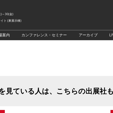
水)～30(金)
イト (東展示棟)
場案内
カンファレンス・セミナー
アーカイブ
LI
交通アクセス
ライブ・エンターテイメン
会場の様子
ト カンファレンス
ご来場に関するご質問
来場者数
イベントアカデミー
展示会・セミナー参加ポリ
シー
アドバイザリーコミッティ
委員
を見ている人は、こちらの出展社